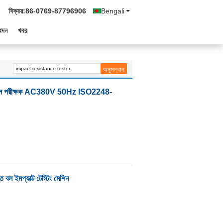
বিক্রয়:
86-0769-87796906
Bengali
েদন
খবর
্যান্স পরীক্ষক AC380V 50Hz ISO2248-
পাত বল ইমপ্যাক্ট টেস্টিং মেশিন