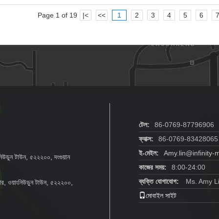
Page 1 of 19
|<
<<
1
2
3
4
5
6
টেল:
86-0769-87796906
ফ্যাক্স:
86-0769-83428065
ই-মেইল:
Amy.lin@infinity
়াংনিউডুন টাউন, ৫২২২০০, দংগুয়ান
কাজের সময়:
8:00-24:00
ব্যক্তি যোগাযোগ:
Ms. Amy L
েন্টার, ওয়াংনিউডুন টাউন, ৫২২২০০,
মোবাইল সাইট