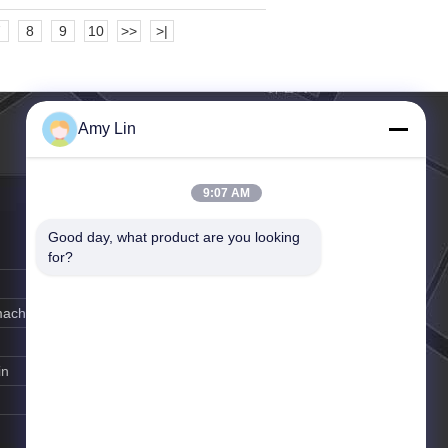
7
8
9
10
>>
>|
Amy Lin
9:07 AM
Good day, what product are you looking 
for?
-machine.com
in