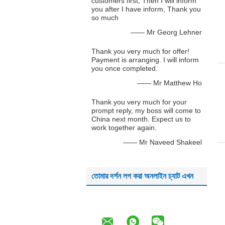
customers first, Then I will inform
you after I have inform, Thank you
so much
—— Mr Georg Lehner
Thank you very much for offer!
Payment is arranging. I will inform
you once completed.
—— Mr Matthew Ho
Thank you very much for your
prompt reply, my boss will come to
China next month. Expect us to
work together again.
—— Mr Naveed Shakeel
তোমার দর্শন লগ করা অনলাইন চ্যাট এখন