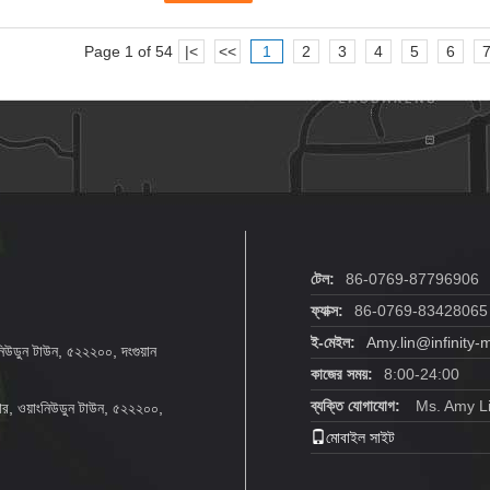
Page 1 of 54
|<
<<
1
2
3
4
5
6
টেল:
86-0769-87796906
ফ্যাক্স:
86-0769-83428065
ই-মেইল:
Amy.lin@infinity
়াংনিউডুন টাউন, ৫২২২০০, দংগুয়ান
কাজের সময়:
8:00-24:00
ব্যক্তি যোগাযোগ:
Ms. Amy L
েন্টার, ওয়াংনিউডুন টাউন, ৫২২২০০,
মোবাইল সাইট