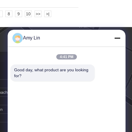
7
8
9
10
>>
>|
Amy Lin
4:41 PM
Good day, what product are you looking 
for?
-machine.com
in