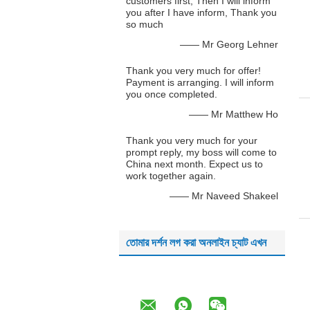
customers first, Then I will inform
you after I have inform, Thank you
so much
—— Mr Georg Lehner
Thank you very much for offer!
Payment is arranging. I will inform
you once completed.
—— Mr Matthew Ho
Thank you very much for your
prompt reply, my boss will come to
China next month. Expect us to
work together again.
—— Mr Naveed Shakeel
তোমার দর্শন লগ করা অনলাইন চ্যাট এখন