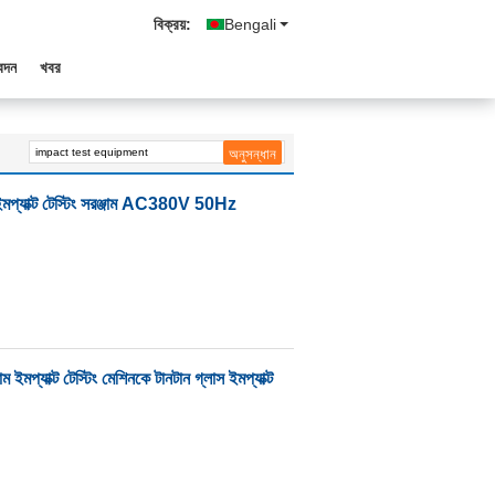
বিক্রয়:
Bengali
েদন
খবর
াক্ট টেস্টিং সরঞ্জাম AC380V 50Hz
লাম ইমপ্যাক্ট টেস্টিং মেশিনকে টানটান গ্লাস ইমপ্যাক্ট