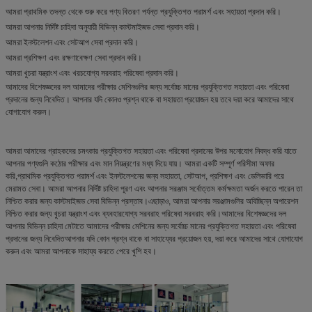
আমরা প্রাথমিক তদন্ত থেকে শুরু করে পণ্য বিতরণ পর্যন্ত প্রযুক্তিগত পরামর্শ এবং সহায়তা প্রদান করি।
আমরা আপনার নির্দিষ্ট চাহিদা অনুযায়ী বিভিন্ন কাস্টমাইজড সেবা প্রদান করি।
আমরা ইনস্টলেশন এবং সেটআপ সেবা প্রদান করি।
আমরা প্রশিক্ষণ এবং রক্ষণাবেক্ষণ সেবা প্রদান করি।
আমরা খুচরা যন্ত্রাংশ এবং খরচযোগ্য সরবরাহ পরিষেবা প্রদান করি।
আমাদের বিশেষজ্ঞদের দল আমাদের পরীক্ষার মেশিনগুলির জন্য সর্বোচ্চ মানের প্রযুক্তিগত সহায়তা এবং পরিষেবা
প্রদানের জন্য নিবেদিত। আপনার যদি কোনও প্রশ্ন থাকে বা সহায়তা প্রয়োজন হয় তবে দয়া করে আমাদের সাথে
যোগাযোগ করুন।
আমরা আমাদের গ্রাহকদের চমৎকার প্রযুক্তিগত সহায়তা এবং পরিষেবা প্রদানের উপর মনোযোগ নিবদ্ধ করি যাতে
আপনার পণ্যগুলি কঠোর পরীক্ষার এবং মান নিয়ন্ত্রণের মধ্য দিয়ে যায়। আমরা একটি সম্পূর্ণ পরিসীমা অফার
করি,প্রাথমিক প্রযুক্তিগত পরামর্শ এবং ইনস্টলেশনের জন্য সহায়তা, সেটআপ, প্রশিক্ষণ এবং ডেলিভারি পরে
মেরামত সেবা। আমরা আপনার নির্দিষ্ট চাহিদা পূরণ এবং আপনার সরঞ্জাম সর্বোত্তম কর্মক্ষমতা অর্জন করতে পারেন তা
নিশ্চিত করার জন্য কাস্টমাইজড সেবা বিভিন্ন প্রস্তাব।এছাড়াও, আমরা আপনার সরঞ্জামগুলির অবিচ্ছিন্ন অপারেশন
নিশ্চিত করার জন্য খুচরা যন্ত্রাংশ এবং ব্যবহারযোগ্য সরবরাহ পরিষেবা সরবরাহ করি।আমাদের বিশেষজ্ঞদের দল
আপনার বিভিন্ন চাহিদা মেটাতে আমাদের পরীক্ষার মেশিনের জন্য সর্বোচ্চ মানের প্রযুক্তিগত সহায়তা এবং পরিষেবা
প্রদানের জন্য নিবেদিতআপনার যদি কোন প্রশ্ন থাকে বা সাহায্যের প্রয়োজন হয়, দয়া করে আমাদের সাথে যোগাযোগ
করুন এবং আমরা আপনাকে সাহায্য করতে পেরে খুশি হব।