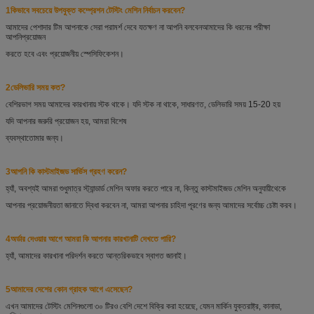
1কিভাবে সবচেয়ে উপযুক্ত কম্প্রেশন টেস্টিং মেশিন নির্বাচন করবেন?
আমাদের পেশাদার টিম আপনাকে সেরা পরামর্শ দেবে যতক্ষণ না আপনি বলবেন
আমাদের কি ধরনের পরীক্ষা
আপনি
প্রয়োজন
করতে হবে এবং প্রয়োজনীয় স্পেসিফিকেশন।
2ডেলিভারি সময় কত?
বেশিরভাগ সময় আমাদের কারখানায় স্টক থাকে। যদি স্টক না থাকে, সাধারণত, ডেলিভারি সময় 15-20 হয়
যদি আপনার জরুরি প্রয়োজন হয়, আমরা বিশেষ
ব্যবস্থা
তোমার জন্য।
3আপনি কি কাস্টমাইজড সার্ভিস গ্রহণ করেন?
হ্যাঁ, অবশ্যই আমরা শুধুমাত্র স্ট্যান্ডার্ড মেশিন অফার করতে পারে না, কিন্তু কাস্টমাইজড মেশিন অনুযায়ী
থেকে
আপনার প্রয়োজনীয়তা জানাতে দ্বিধা করবেন না, আমরা আপনার চাহিদা পূরণের জন্য আমাদের সর্বোচ্চ চেষ্টা করব।
4অর্ডার দেওয়ার আগে আমরা কি আপনার কারখানাটি দেখতে পারি?
হ্যাঁ, আমাদের কারখানা পরিদর্শন করতে আন্তরিকভাবে স্বাগত জানাই।
5আমাদের দেশের কোন গ্রাহক আগে এসেছেন?
এখন আমাদের টেস্টিং মেশিনগুলো ৩০ টিরও বেশি দেশে বিক্রি করা হয়েছে, যেমন মার্কিন যুক্তরাষ্ট্র, কানাডা,