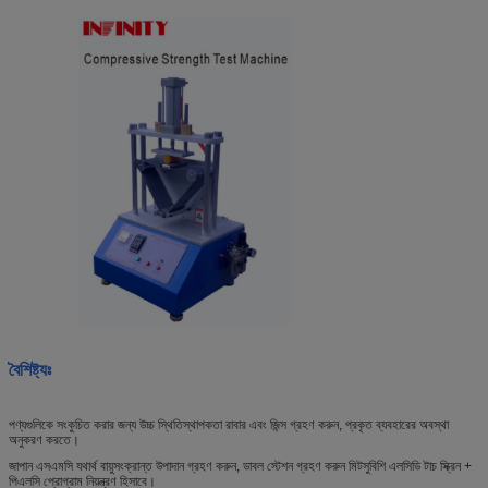
বৈশিষ্ট্যঃ
পণ্যগুলিকে সংকুচিত করার জন্য উচ্চ স্থিতিস্থাপকতা রাবার এবং জিন্স গ্রহণ করুন, প্রকৃত ব্যবহারের অবস্থা
অনুকরণ করতে।
জাপান এসএমসি যথার্থ বায়ুসংক্রান্ত উপাদান গ্রহণ করুন, ডাবল স্টেশন গ্রহণ করুন মিটসুবিশি এলসিডি টাচ স্ক্রিন +
পিএলসি প্রোগ্রাম নিয়ন্ত্রণ হিসাবে।