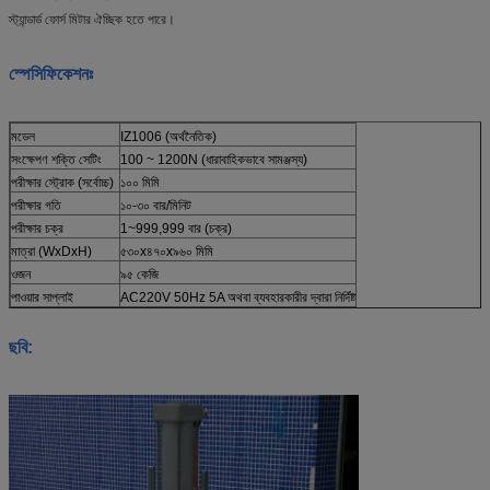
স্ট্যান্ডার্ড ফোর্স মিটার ঐচ্ছিক হতে পারে।
স্পেসিফিকেশনঃ
মডেল
IZ1006 (অর্থনৈতিক)
সংক্ষেপণ শক্তি সেটিং
100 ~ 1200N (ধারাবাহিকভাবে সামঞ্জস্য)
পরীক্ষার স্ট্রোক (সর্বোচ্চ)
১০০ মিমি
পরীক্ষার গতি
১০-৩০ বার/মিনিট
পরীক্ষার চক্র
1~999,999 বার (চক্র)
মাত্রা (WxDxH)
৫৩০x৪৭০x৯৬০ মিমি
ওজন
৯৫ কেজি
পাওয়ার সাপ্লাই
AC220V 50Hz 5A অথবা ব্যবহারকারীর দ্বারা নির্দিষ্ট
ছবি: