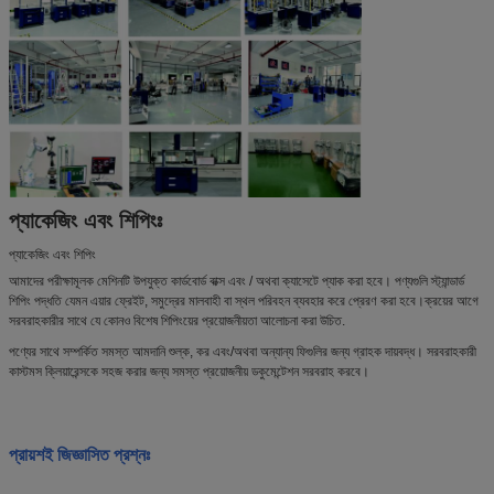
প্যাকেজিং এবং শিপিংঃ
প্যাকেজিং এবং শিপিং
আমাদের পরীক্ষামূলক মেশিনটি উপযুক্ত কার্ডবোর্ড বাক্স এবং / অথবা ক্যাসেটে প্যাক করা হবে। পণ্যগুলি স্ট্যান্ডার্ড
শিপিং পদ্ধতি যেমন এয়ার ফ্রেইট, সমুদ্রের মালবাহী বা স্থল পরিবহন ব্যবহার করে প্রেরণ করা হবে।ক্রয়ের আগে
সরবরাহকারীর সাথে যে কোনও বিশেষ শিপিংয়ের প্রয়োজনীয়তা আলোচনা করা উচিত.
পণ্যের সাথে সম্পর্কিত সমস্ত আমদানি শুল্ক, কর এবং/অথবা অন্যান্য ফিগুলির জন্য গ্রাহক দায়বদ্ধ। সরবরাহকারী
কাস্টমস ক্লিয়ারেন্সকে সহজ করার জন্য সমস্ত প্রয়োজনীয় ডকুমেন্টেশন সরবরাহ করবে।
প্রায়শই জিজ্ঞাসিত প্রশ্নঃ