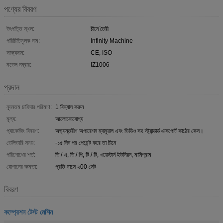
পণ্যের বিবরণ
উৎপত্তি স্থল:
চীনে তৈরী
পরিচিতিমুলক নাম:
Infinity Machine
সাক্ষ্যদান:
CE, ISO
মডেল নম্বার:
IZ1006
প্রদান
ন্যূনতম চাহিদার পরিমাণ:
1 বিন্যাস করুন
মূল্য:
আলোচনাযোগ্য
প্যাকেজিং বিবরণ:
অভ্যন্তরীণ অপারেশন ম্যানুয়াল এবং ভিডিও সহ স্ট্যান্ডার্ড এক্সপোর্ট কাঠের কেস।
ডেলিভারি সময়:
-১৫ দিন পর পেমেন্ট করে তা চীনে
পরিশোধের শর্ত:
ডি / এ, ডি / পি, টি / টি, ওয়েস্টার্ন ইউনিয়ন, মানিগ্রাম
যোগানের ক্ষমতা:
প্রতি মাসে ২00 সেট
বিবরণ
কম্প্রেশন টেস্ট মেশিন