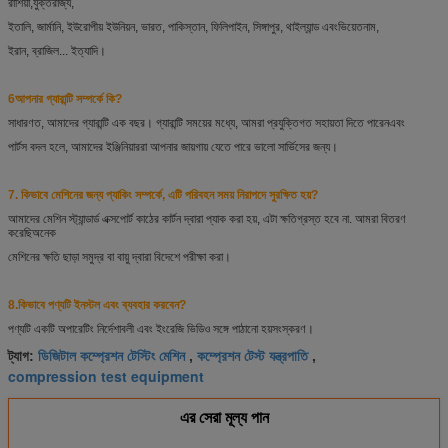
রাশিয়া,
যুক্তরাজ্য,
ইতালি, জার্মানি, ইউরোপীয় ইউনিয়ন, ভারত, পাকিস্তান, ফিলিপাইন, সিঙ্গাপুর, থাইল্যান্ড এবং
ভিয়েতনাম,
ইরান, ব্রাজিল... ইত্যাদি।
6আপনার গ্যারান্টি সম্পর্কে কি?
সাধারণত, আমাদের গ্যারান্টি এক বছর। গ্যারান্টি সময়ের মধ্যে, আমরা প্রযুক্তিগত সহায়তা দিতে পারেন
এবং
পার্টস বদল হলে, আমাদের ইঞ্জিনিয়াররা আপনার জায়গায় যেতে পারে ভালো সার্ভিসের জন্য।
7. কিভাবে মেশিনের জন্য প্যাকিং সম্পর্কে, এটি পরিবহন সময় নিরাপদে সুরক্ষিত হয়?
আমাদের মেশিন স্ট্যান্ডার্ড এক্সপোর্ট কাঠের কার্টন দ্বারা প্যাক করা হয়, এটা ক্ষতিগ্রস্ত হবে না. আমরা বিতরণ
করেছি
অনেক
মেশিনের ক্ষতি ছাড়া সমুদ্র বা বায়ু দ্বারা বিদেশে পরীক্ষা করা।
8.
কিভাবে পণ্যটি ইনস্টল এবং ব্যবহার করবেন?
পণ্যটি একটি অপারেটিং নির্দেশাবলী এবং ইংরেজি ভিডিও সঙ্গে পাঠানো হয়
সংস্করণ।
ডিজিটাল কম্প্রেশন টেস্টিং মেশিন
কম্প্রেশন টেস্ট যন্ত্রপাতি
ট্যাগ:
,
,
compression test equipment
এর সেরা মূল্য পান