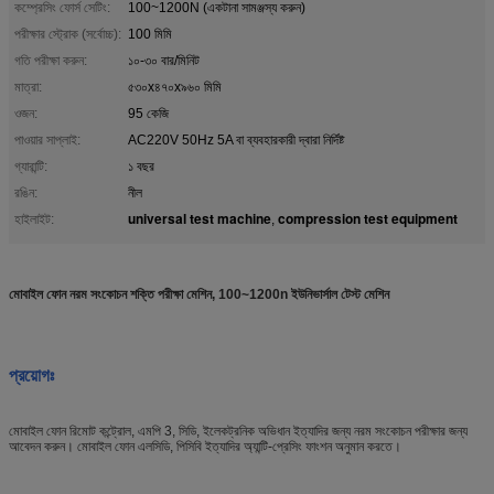
কম্প্রেসিং ফোর্স সেটিং:
100~1200N (একটানা সামঞ্জস্য করুন)
পরীক্ষার স্ট্রোক (সর্বোচ্চ):
100 মিমি
গতি পরীক্ষা করুন:
১০-৩০ বার/মিনিট
মাত্রা:
৫৩০x৪৭০x৯৬০ মিমি
ওজন:
95 কেজি
পাওয়ার সাপ্লাই:
AC220V 50Hz 5A বা ব্যবহারকারী দ্বারা নির্দিষ্ট
গ্যারান্টি:
১ বছর
রঙিন:
নীল
universal test machine
compression test equipment
হাইলাইট:
,
মোবাইল ফোন নরম সংকোচন শক্তি পরীক্ষা মেশিন, 100~1200n ইউনিভার্সাল টেস্ট মেশিন
প্রয়োগঃ
মোবাইল ফোন রিমোট কন্ট্রোল, এমপি 3, সিডি, ইলেকট্রনিক অভিধান ইত্যাদির জন্য নরম সংকোচন পরীক্ষার জন্য
আবেদন করুন। মোবাইল ফোন এলসিডি, পিসিবি ইত্যাদির অ্যান্টি-প্রেসিং ফাংশন অনুমান করতে।