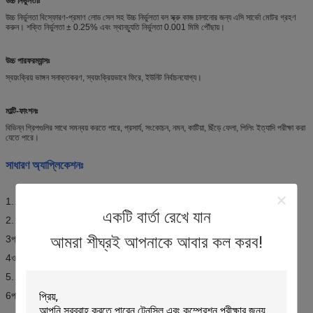
উচ্চ নির্ভুলতাঃ
উচ্চ নির্ভুলতা বিস্ফোরণ-প্রমাণ লোড সেল সহ উচ্চ নির্ভুলতা বল স্ক্রু কাজ চালানোর জন্য এসি সার্ভো মোটর গ্রহণ
করুন। শক্তি নির্ভুলতা ± 0.25% এবং স্থানচ্যুতি নির্ভুলতা 0.001 মিমি পৌঁছায়।
উচ্চ পারফরম্যান্সঃ
স্বয়ংক্রিয় ভাঙ্গন সনাক্তকরণ, স্বয়ংক্রিয়ভাবে ফিরে, ইউনিট নির্বাচনযোগ্য।
মাল্টি-ফাংশনঃ
বিভিন্ন গ্রিপগুলির সাথে সমন্বয় করতে পারে, প্রসার্য, সংকোচন, নমন, কাটিয়া, ছিঁড়ে ফেলা, পিলিং ইত্যাদি পরীক্ষা করা
যেতে পারে।
সাধারণ অ্যাপ্লিকেশনঃ
1. 90 / 180 ° এ রাবার টেপ peeling পরীক্ষা
একটি বার্তা রেখে যান
2. কাঁচা / প্লাস্টিকের টান পরীক্ষা
আমরা শীঘ্রই আপনাকে আবার কল করব!
3প্লাস্টিকের নমন পরীক্ষা
4ওয়্যার / শীট টান / নমন পরীক্ষা
5. কাপড়ের ছিঁড়ে ফেলার পরীক্ষা
6পানীয় প্যাকেজ সংকোচন / ফাটল পরীক্ষা