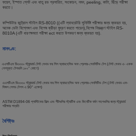
ফয়েল, ইস্পাত প্লেট এবং ধাতু রড প্রসারিত, সংকোচন, নমন, peeling, কাটা, ছিঁড়ে পরীক্ষা
করতে।
কম্পিউটার কন্ট্রোল স্টাইল RS-8010 ((এটি ল্যাবরেটরি সুনির্দিষ্ট পরীক্ষার জন্য ব্যবহৃত হয়,
অনেক ডেটা বিশ্লেষণ এবং বিশেষ ক্রীড়া মুদ্রণ করতে পারেন),বিশেষ নিয়ন্ত্রণ স্টাইল RS-
8010A (এটি ধারণক্ষমতা পরীক্ষা ect করতে উপকরণ জন্য ব্যবহৃত হয়).
মানদণ্ড:
এএসটিএম ডি৩৩৩০ স্ট্যান্ডার্ড টেস্ট মেথড ফর পিল অ্যাডহেসিভ অফ প্রেসার-সেনসিটিভ টেপ (টেস্ট মেথড এ- একক
লেপযুক্ত টেপগুলি ১৮০° কোণে)
এএসটিএম ডি৩৩৩০ স্ট্যান্ডার্ড টেস্ট মেথড ফর পিল অ্যাডহেসিভ অফ প্রেসার-সেনসিটিভ টেপ (টেস্ট মেথড এফ-
সিঙ্গল লেপড টেপস এ 90° এঙ্গেল)
ASTM D1894-06 প্লাস্টিকের ফিল্ম এবং শীটগুলির স্ট্যাটিক এবং কিনেটিক ঘর্ষণ সহগগুলির জন্য স্ট্যান্ডার্ড
পরীক্ষার পদ্ধতি
বৈশিষ্ট্যঃ