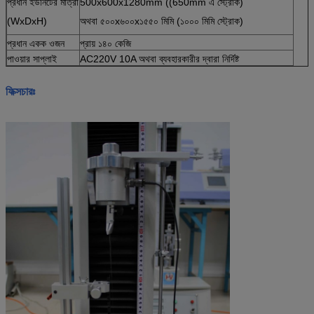
প্রধান ইউনিটের মাত্রা
500x600x1280mm ((650mm এ স্ট্রোক)
(WxDxH)
অথবা ৫০০x৬০০x১৫৫০ মিমি (১০০০ মিমি স্ট্রোক)
প্রধান একক ওজন
প্রায় ১৪০ কেজি
পাওয়ার সাপ্লাই
AC220V 10A অথবা ব্যবহারকারীর দ্বারা নির্দিষ্ট
ফিক্সচারঃ