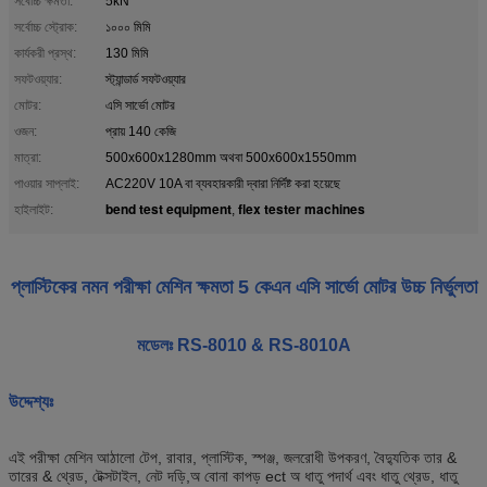
সর্বোচ্চ ক্ষমতা:
5kN
সর্বোচ্চ স্ট্রোক:
১০০০ মিমি
কার্যকরী প্রস্থ:
130 মিমি
সফটওয়্যার:
স্ট্যান্ডার্ড সফটওয়্যার
মোটর:
এসি সার্ভো মোটর
ওজন:
প্রায় 140 কেজি
মাত্রা:
500x600x1280mm অথবা 500x600x1550mm
পাওয়ার সাপ্লাই:
AC220V 10A বা ব্যবহারকারী দ্বারা নির্দিষ্ট করা হয়েছে
bend test equipment
flex tester machines
হাইলাইট:
,
প্লাস্টিকের নমন পরীক্ষা মেশিন ক্ষমতা 5 কেএন এসি সার্ভো মোটর উচ্চ নির্ভুলতা
মডেলঃ RS-8010 & RS-8010A
উদ্দেশ্যঃ
এই পরীক্ষা মেশিন আঠালো টেপ, রাবার, প্লাস্টিক, স্পঞ্জ, জলরোধী উপকরণ, বৈদ্যুতিক তার &
তারের & থ্রেড, টেক্সটাইল, নেট দড়ি,অ বোনা কাপড় ect অ ধাতু পদার্থ এবং ধাতু থ্রেড, ধাতু