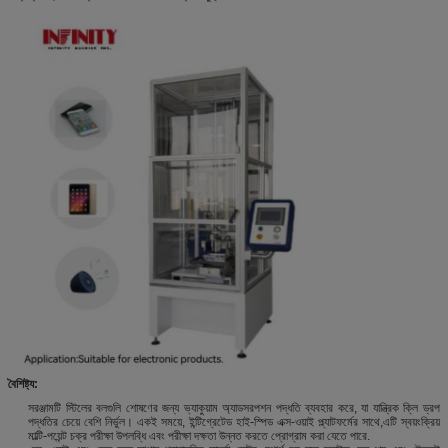
বৈশিষ্ট্য
:
সরঞ্জামটি স্টিলের বলগুলি শোষণের জন্য ভ্যাকুয়াম অ্যাডসরপশন পদ্ধতি ব্যবহার করে, যা যান্ত্রিক ক্লি ড্রপ
পদ্ধতির চেয়ে বেশি নির্ভুল। একই সময়ে, ইন্টিগ্রেটেড হাই-স্পিড এক্স-ওয়াই প্ল্যাটফর্মের সাথে,এটি স্বয়ংক্রিয়
মাল্টি-পয়েন্ট চক্র পরীক্ষা উপলব্ধি এবং পরীক্ষা দক্ষতা উন্নত করতে প্রোগ্রাম করা যেতে পারে.