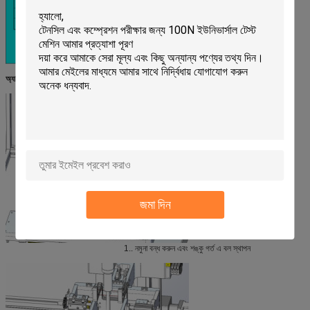
অ্যাকশন ফ্লো চার্ট::
জমা দিন
1.. নমুনা বন্ধ করুন এবং শঙ্কু গর্ত এ বল স্থাপন