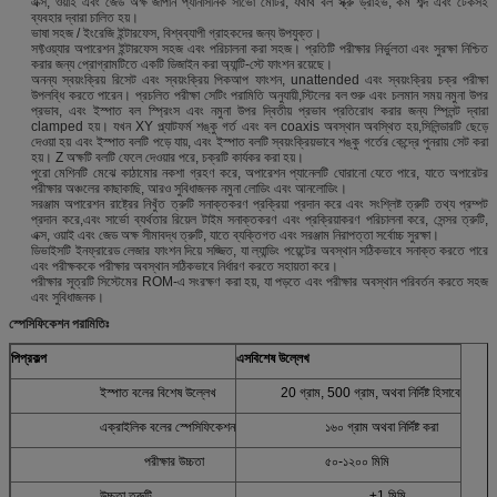
এক্স, ওয়াই এবং জেড অক্ষ জাপান প্যানাসনিক সার্ভো মোটর, যথার্থ বল স্ক্রু ড্রাইভ, কম শব্দ এবং টেকসই
ব্যবহার দ্বারা চালিত হয়।
ভাষা সহজ / ইংরেজি ইন্টারফেস, বিশ্বব্যাপী গ্রাহকদের জন্য উপযুক্ত।
সফ্টওয়্যার অপারেশন ইন্টারফেস সহজ এবং পরিচালনা করা সহজ। প্রতিটি পরীক্ষার নির্ভুলতা এবং সুরক্ষা নিশ্চিত
করার জন্য প্রোগ্রামটিতে একটি ডিজাইন করা অ্যান্টি-স্টে ফাংশন রয়েছে।
অনন্য স্বয়ংক্রিয় রিসেট এবং স্বয়ংক্রিয় পিকআপ ফাংশন, unattended এবং স্বয়ংক্রিয় চক্র পরীক্ষা
উপলব্ধি করতে পারেন। প্রচলিত পরীক্ষা সেটিং পরামিতি অনুযায়ী,স্টিলের বল শুরু এবং চলমান সময় নমুনা উপর
প্রভাব, এবং ইস্পাত বল স্প্রিংস এবং নমুনা উপর দ্বিতীয় প্রভাব প্রতিরোধ করার জন্য স্প্লিন্ট দ্বারা
clamped হয়। যখন XY প্ল্যাটফর্ম শঙ্কু গর্ত এবং বল coaxis অবস্থান অবস্থিত হয়,সিলিন্ডারটি ছেড়ে
দেওয়া হয় এবং ইস্পাত বলটি পড়ে যায়, এবং ইস্পাত বলটি স্বয়ংক্রিয়ভাবে শঙ্কু গর্তের কেন্দ্রে পুনরায় সেট করা
হয়। Z অক্ষটি বলটি ফেলে দেওয়ার পরে, চক্রটি কার্যকর করা হয়।
পুরো মেশিনটি মেঝে কাঠামোর নকশা গ্রহণ করে, অপারেশন প্যানেলটি ঘোরানো যেতে পারে, যাতে অপারেটর
পরীক্ষার অঞ্চলের কাছাকাছি, আরও সুবিধাজনক নমুনা লোডিং এবং আনলোডিং।
সরঞ্জাম অপারেশন রাষ্ট্রের নিখুঁত ত্রুটি সনাক্তকরণ প্রক্রিয়া প্রদান করে এবং সংশ্লিষ্ট ত্রুটি তথ্য প্রম্পট
প্রদান করে,এবং সার্ভো ব্যর্থতার রিয়েল টাইম সনাক্তকরণ এবং প্রক্রিয়াকরণ পরিচালনা করে, সেন্সর ত্রুটি,
এক্স, ওয়াই এবং জেড অক্ষ সীমাবদ্ধ ত্রুটি, যাতে ব্যক্তিগত এবং সরঞ্জাম নিরাপত্তা সর্বোচ্চ সুরক্ষা।
ডিভাইসটি ইনফ্রারেড লেজার ফাংশন দিয়ে সজ্জিত, যা ল্যান্ডিং পয়েন্টের অবস্থান সঠিকভাবে সনাক্ত করতে পারে
এবং পরীক্ষককে পরীক্ষার অবস্থান সঠিকভাবে নির্ধারণ করতে সহায়তা করে।
পরীক্ষার সূত্রটি সিস্টেমের ROM-এ সংরক্ষণ করা হয়, যা পড়তে এবং পরীক্ষার অবস্থান পরিবর্তন করতে সহজ
এবং সুবিধাজনক।
স্পেসিফিকেশন পরামিতিঃ
পি
প্রকল্প
এস
বিশেষ উল্লেখ
ইস্পাত বলের বিশেষ উল্লেখ
20 গ্রাম, 500 গ্রাম, অথবা নির্দিষ্ট হিসাবে
এক্রাইলিক বলের স্পেসিফিকেশন
১৬০ গ্রাম অথবা নির্দিষ্ট করা
পরীক্ষার উচ্চতা
৫০-১২০০ মিমি
উচ্চতা ত্রুটি
±1 মিমি