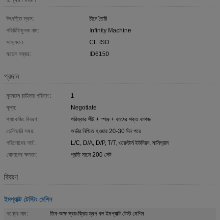
উৎপত্তি স্থল:
চীনে তৈরি
পরিচিতিমুলক নাম:
Infinity Machine
সাক্ষ্যদান:
CE ISO
মডেল নম্বার:
ID6150
প্রদান
ন্যূনতম চাহিদার পরিমাণ:
1
মূল্য:
Negotiate
প্যাকেজিং বিবরণ:
পরিষ্কার শীট + স্পঞ্জ + কাঠের শক্ত কাগজ
ডেলিভারি সময়:
অর্ডার নিশ্চিত হওয়ার 20-30 দিন পরে
পরিশোধের শর্ত:
L/C, D/A, D/P, T/T, ওয়েস্টার্ন ইউনিয়ন, মানিগ্রাম
যোগানের ক্ষমতা:
প্রতি মাসে 200 সেট
বিবরণ
ইমপ্যাক্ট টেস্টিং মেশিন
পণ্যের নাম:
তিন-অক্ষ স্বয়ংক্রিয় ড্রপ বল ইমপ্যাক্ট টেস্ট মেশিন