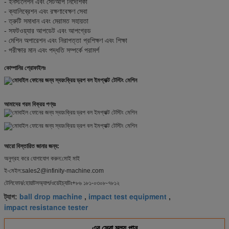
- ইনস্টলেশন এবং সেটআপ নির্দেশিকা
- ক্যালিব্রেশন এবং রক্ষণাবেক্ষণ সেবা
- ত্রুটি সমাধান এবং মেরামত সহায়তা
- সফটওয়্যার আপডেট এবং আপগ্রেড
- মেশিন অপারেশন এবং নিরাপত্তা প্রশিক্ষণ এবং শিক্ষা
- পরীক্ষার মান এবং পদ্ধতি সম্পর্কে পরামর্শ
কোম্পানির প্রোফাইলঃ
আমাদের গরম বিক্রয় পণ্যঃ
আরো বিস্তারিত জানার জন্য:
অনুগ্রহ করে যোগাযোগ করুন:মোই মাই
ই-মেইল:sales2@infinity-machine.com
টেলিফোন/হোয়াটসঅ্যাপ/ওয়েইচ্যাটঃ+৮৬ ১৮১-০৩০৮-৭৮১২
ball drop machine
impact test equipment
ট্যাগ:
,
,
impact resistance tester
এর সেরা মূল্য পান