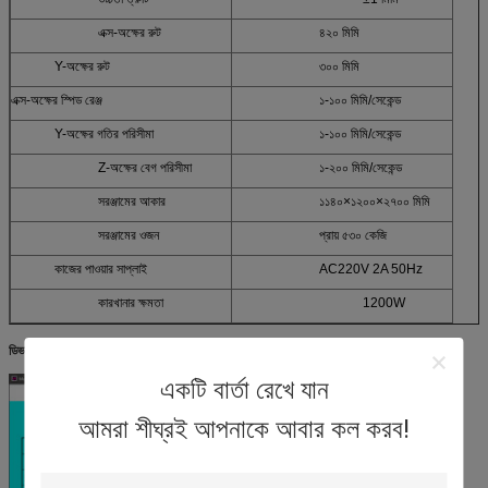
এক্স-অক্ষের রুট
৪২০ মিমি
Y-অক্ষের রুট
৩০০ মিমি
এক্স-অক্ষের স্পিড রেঞ্জ
১-১০০ মিমি/সেকেন্ড
Y-অক্ষের গতির পরিসীমা
১-১০০ মিমি/সেকেন্ড
Z-অক্ষের বেগ পরিসীমা
১-২০০ মিমি/সেকেন্ড
সরঞ্জামের আকার
১১৪০×১২০০×২৭০০ মিমি
সরঞ্জামের ওজন
প্রায় ৫৩০ কেজি
কাজের পাওয়ার সাপ্লাই
AC220V 2A 50Hz
কারখানার ক্ষমতা
1200W
ডিভাইস নিয়ন্ত্রণ
ইন্টারফেসঃ
একটি বার্তা রেখে যান
আমরা শীঘ্রই আপনাকে আবার কল করব!