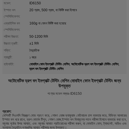
মডেল:
ID6150
ইস্পাত বল
20 গ্রাম, 500 গ্রাম, বা নির্দিষ্ট করা হিসাবে
স্পেসিফিকেশন:
এক্রাইলিক বল
160g বা যেমন নির্দিষ্ট করা হয়েছে
স্পেসিফিকেশন:
পরীক্ষা উচ্চতা:
50-1200 মিমি
উচ্চতা ত্রুটি:
±1 মিমি
শক্তি:
বৈদ্যুতিক
গ্যারান্টি:
১ বছর
মোবাইল ফোন ইমপ্যাক্ট টেস্টিং মেশিন
অটোমেটিক ড্রপ বল ইমপ্যাক্ট টেস্টিং মেশিন
হাইলাইট:
,
,
ড্রপ বল ইমপ্যাক্ট টেস্টিং মেশিন
অটোমেটিক ড্রপ বল ইমপ্যাক্ট টেস্টিং মেশিন মোবাইল ফোন ইমপ্যাক্ট টেস্টিং জন্য
উপযুক্ত
পণ্যের মডেল নম্বরঃ ID6150
প্রয়োগ
:
মেশিনটি পিএলসি নিয়ন্ত্রণ মোড গ্রহণ করে, শোষণ ডোজ ভ্যাকুয়াম নেতিবাচক চাপ ব্যবহার করে, বিভিন্ন আকারের
ইস্পাত বল ধরে রাখে, ড্রপ বোতাম টিপুন, শোষণ ডোজ,ইস্পাত বল বিনামূল্যে পতন পরীক্ষা হিসাবে ব্যবহার করা হবে,
নমুনার পৃষ্ঠের উপর আঘাত, এবং নমুনার আঘাত প্রতিরোধের পরীক্ষা করুন, যা মোবাইল ফোন, ট্যাবলেট, অডিও এবং
অন্যান্য বৈদ্যুতিন পণ্যগুলির আঘাত পরীক্ষার জন্য উপযুক্ত।