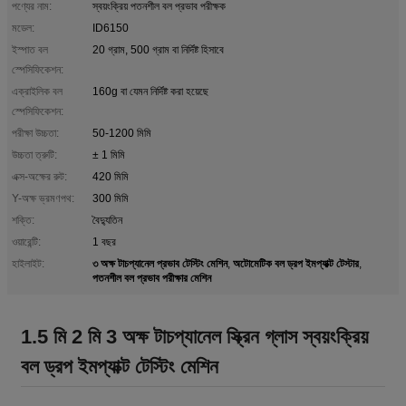
পণ্যের নাম:
স্বয়ংক্রিয় পতনশীল বল প্রভাব পরীক্ষক
মডেল:
ID6150
ইস্পাত বল
20 গ্রাম, 500 গ্রাম বা নির্দিষ্ট হিসাবে
স্পেসিফিকেশন:
এক্রাইলিক বল
160g বা যেমন নির্দিষ্ট করা হয়েছে
স্পেসিফিকেশন:
পরীক্ষা উচ্চতা:
50-1200 মিমি
উচ্চতা ত্রুটি:
± 1 মিমি
এক্স-অক্ষের রুট:
420 মিমি
Y-অক্ষ ভ্রমণপথ:
300 মিমি
শক্তি:
বৈদ্যুতিন
ওয়ারেন্টি:
1 বছর
৩ অক্ষ টাচপ্যানেল প্রভাব টেস্টিং মেশিন
অটোমেটিক বল ড্রপ ইমপ্যাক্ট টেস্টার
হাইলাইট:
,
,
পতনশীল বল প্রভাব পরীক্ষার মেশিন
1.5 মি 2 মি 3 অক্ষ টাচপ্যানেল স্ক্রিন গ্লাস স্বয়ংক্রিয়
বল ড্রপ ইমপ্যাক্ট টেস্টিং মেশিন