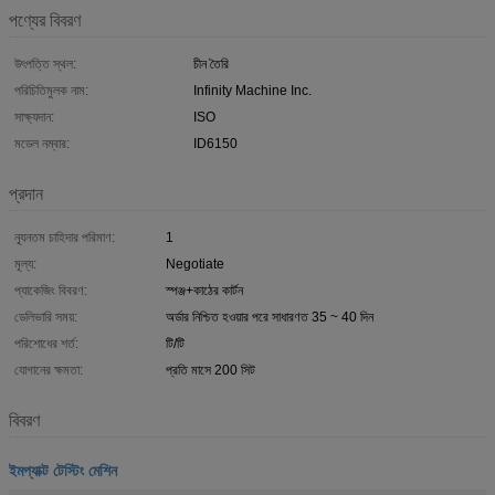
পণ্যের বিবরণ
উৎপত্তি স্থল:
চীন তৈরি
পরিচিতিমুলক নাম:
Infinity Machine Inc.
সাক্ষ্যদান:
ISO
মডেল নম্বার:
ID6150
প্রদান
ন্যূনতম চাহিদার পরিমাণ:
1
মূল্য:
Negotiate
প্যাকেজিং বিবরণ:
স্পঞ্জ+কাঠের কার্টন
ডেলিভারি সময়:
অর্ডার নিশ্চিত হওয়ার পরে সাধারণত 35 ~ 40 দিন
পরিশোধের শর্ত:
টি/টি
যোগানের ক্ষমতা:
প্রতি মাসে 200 সিট
বিবরণ
ইমপ্যাক্ট টেস্টিং মেশিন