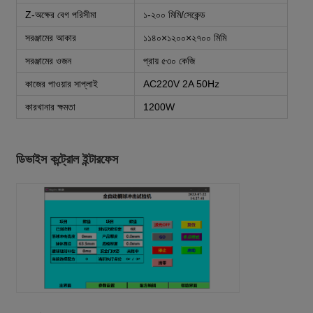
Z-অক্ষের বেগ পরিসীমা
১-২০০ মিমি/সেকেন্ড
সরঞ্জামের আকার
১১৪০×১২০০×২৭০০ মিমি
সরঞ্জামের ওজন
প্রায় ৫৩০ কেজি
কাজের পাওয়ার সাপ্লাই
AC220V 2A 50Hz
কারখানার ক্ষমতা
1200W
ডিভাইস কন্ট্রোল ইন্টারফেস