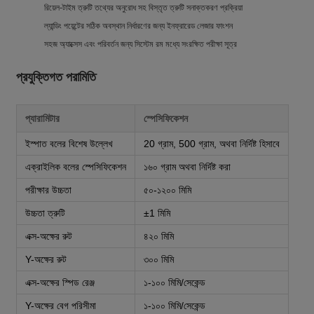
রিয়েল-টাইম ত্রুটি তথ্যের অনুরোধ সহ বিস্তৃত ত্রুটি সনাক্তকরণ প্রক্রিয়া
ল্যান্ডিং পয়েন্টের সঠিক অবস্থান নির্ধারণের জন্য ইনফ্রারেড লেজার ফাংশন
সহজ অ্যাক্সেস এবং পরিবর্তন জন্য সিস্টেম রম মধ্যে সংরক্ষিত পরীক্ষা সূত্র
প্রযুক্তিগত পরামিতি
প্যারামিটার
স্পেসিফিকেশন
ইস্পাত বলের বিশেষ উল্লেখ
20 গ্রাম, 500 গ্রাম, অথবা নির্দিষ্ট হিসাবে
এক্রাইলিক বলের স্পেসিফিকেশন
১৬০ গ্রাম অথবা নির্দিষ্ট করা
পরীক্ষার উচ্চতা
৫০-১২০০ মিমি
উচ্চতা ত্রুটি
±1 মিমি
এক্স-অক্ষের রুট
৪২০ মিমি
Y-অক্ষের রুট
৩০০ মিমি
এক্স-অক্ষের স্পিড রেঞ্জ
১-১০০ মিমি/সেকেন্ড
Y-অক্ষের বেগ পরিসীমা
১-১০০ মিমি/সেকেন্ড