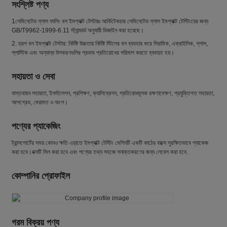
সংশ্লিষ্ট পণ্য
1লেমিনেটেড গ্লাস ফালিং বল ইমপ্যাক্ট টেস্টারঃ আর্কিটেকচার লেমিনেটেড গ্লাস ইমপ্যাক্ট টেস্টিংয়ের জন্য
GB/T9962-1999-6.11 স্ট্যান্ডার্ড অনুযায়ী ডিজাইন করা হয়েছে।
2. ড্রপ বল ইমপ্যাক্ট টেস্টার: নির্দিষ্ট উচ্চতায় নির্দিষ্ট স্টিলের বল ব্যবহার করে সিরামিক, এক্রাইলিক, গ্লাস,
প্লাস্টিক এবং অন্যান্য উপকরণগুলির প্রভাব প্রতিরোধের পরিমাপ করতে ব্যবহৃত হয়।
সহায়তা ও সেবা
বাস্তবায়ন সহায়তা, ইনস্টলেশন, প্রশিক্ষণ, ক্যালিব্রেশন, প্রতিরোধমূলক রক্ষণাবেক্ষণ, প্রযুক্তিগত সহায়তা,
আপগ্রেড, মেরামত ও অংশ।
পণ্যের প্যাকেজিং
ট্রান্সপোর্টের সময় কোনও ক্ষতি এড়াতে ইমপ্যাক্ট টেস্টিং মেশিনটি একটি কাঠের বাক্সে সুরক্ষিতভাবে প্যাকেজ
করা হবে।বক্সটি সিল করা হবে এবং পণ্যের তথ্য সহজে সনাক্তকরণের জন্য লেবেল করা হবে.
কোম্পানির প্রোফাইল
গরম বিক্রয় পণ্য