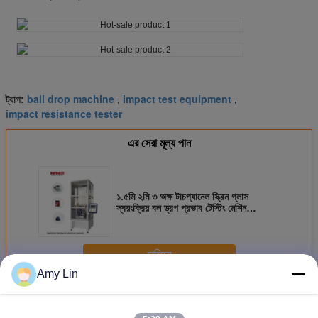
ball drop machine
impact test equipment
ট্যাগ:
,
,
impact resistance tester
এর সেরা মূল্য পান
১.৫মি ২মি ৩ অক্ষ টাচপ্যানেল স্ক্রিন গ্লাস
স্বয়ংক্রিয় বল ড্রপ প্রভাব টেস্টিং মেশিন
স্বয়ংক্রিয়ভাবে বল পতনের প্রভাব পরীক্ষক
চালিয়ে
Amy Lin
ইমপ্যাক্ট টেস্টিং মেশিন
অধিক