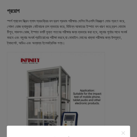
প্রয়োগ
স্পর্শ প্যানেল স্ক্রিন গ্লাস স্বয়ংক্রিয় বল ড্রপ প্রভাব পরীক্ষার মেশিন পিএলসি নিয়ন্ত্রণ মোড গ্রহণ করে,
শোষণ ডোজ ভ্যাকুয়াম নেতিবাচক চাপ ব্যবহার করে, বিভিন্ন আকারের ইস্পাত বল ধারণ করে,ড্রপ বোতাম
টিপুন, সাকশন ডোজ, ইস্পাত বলটি মুক্ত পতনের পরীক্ষার জন্য ব্যবহার করা হবে, নমুনার পৃষ্ঠের সাথে সংঘর্ষ
করবে এবং নমুনার সংঘর্ষ প্রতিরোধের পরীক্ষা করবে,যা মোবাইল ফোনের ধাক্কা পরীক্ষার জন্য উপযুক্ত,
ট্যাবলেট, অডিও এবং অন্যান্য ইলেকট্রনিক পণ্য।