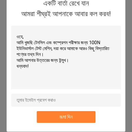
একটি বার্তা রেখে যান
আমরা শীঘ্রই আপনাকে আবার কল করব!
মূল বৈশিষ্ট্য
যান্ত্রিক আঙ্গুল ড্রপ পদ্ধতির তুলনায় আরো সঠিক পরীক্ষার জন্য ইস্পাত বল শোষণ ভ্যাকুয়াম শোষণ
পদ্ধতি ব্যবহার করে
ইন্টিগ্রেটেড হাই-স্পিড এক্স-ওয়াই প্ল্যাটফর্ম প্রোগ্রামযোগ্য স্বয়ংক্রিয় মাল্টি-পয়েন্ট চক্র পরীক্ষার
অনুমতি দেয়
এক্স, ওয়াই এবং জেড অক্ষ জাপান প্যানাসোনিক সার্ভো মোটর দ্বারা চালিত, যথার্থ বল স্ক্রু ড্রাইভ
সহ
বিশ্বব্যাপী গ্রাহকদের জন্য সরলীকৃত চীনা / ইংরেজি ইন্টারফেসে উপলব্ধ
পরীক্ষার নির্ভুলতা এবং সুরক্ষার জন্য অ্যান্টি-স্টে ফাংশন সহ সহজ এবং স্বজ্ঞাত সফ্টওয়্যার অপারেশন
ইন্টারফেস
অনন্য স্বয়ংক্রিয় রিসেট এবং পিকআপ ফাংশন একা স্বয়ংক্রিয় চক্র পরীক্ষা সক্ষম
জমা দিন
নমুনা লোডিং/অনলোডিংয়ের জন্য সুবিধাজনকভাবে ঘোরানো অপারেটিং প্যানেল সহ মেঝে কাঠামোর
নকশা