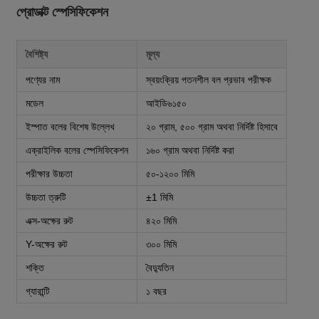
প্রোডাক্ট স্পেসিফিকেশন
বৈশিষ্ট্য
মূল্য
পণ্যের নাম
স্বয়ংক্রিয় পতনশীল বল প্রভাব পরীক্ষক
মডেল
আইডি৬১৫০
ইস্পাত বলের বিশেষ উল্লেখ
২০ গ্রাম, ৫০০ গ্রাম অথবা নির্দিষ্ট হিসাবে
এক্রাইলিক বলের স্পেসিফিকেশন
১৬০ গ্রাম অথবা নির্দিষ্ট করা
পরীক্ষার উচ্চতা
৫০-১২০০ মিমি
উচ্চতা ত্রুটি
±1 মিমি
এক্স-অক্ষের রুট
৪২০ মিমি
Y-অক্ষের রুট
৩০০ মিমি
শক্তি
বৈদ্যুতিন
গ্যারান্টি
১ বছর